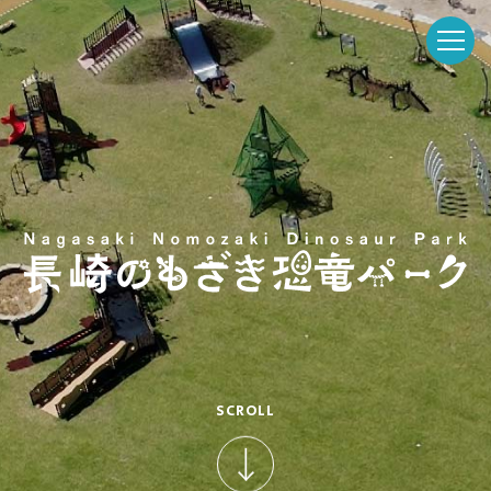
toggle
naviga
ホーム
お知らせ・イベント
パークを楽しむ
SCROLL
パークのご紹介
長崎市恐竜博物館