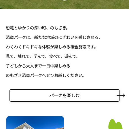
こども広場
水仙の丘
軍艦島資料館
恐竜とゆかりの深い町、のもざき。
野母崎文化センター
恐竜パークは、新たな地域のにぎわいを感じさせる、
インフォメーションセンター
わくわくドキドキな体験が楽しめる複合施設です。
恐竜パーク体育館
見て、触れて、学んで、食べて、遊んで、
子どもから大人まで一日中楽しめる
よくある質問
のもざき恐竜パークへぜひお越しください。
周辺スポット
パークを楽しむ
アクセス
お問い合わせ