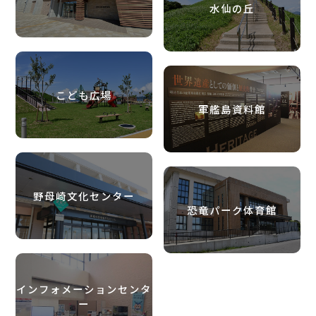
水仙の丘
こども広場
軍艦島資料館
野母崎文化センター
恐竜パーク体育館
インフォメーション
センタ
ー