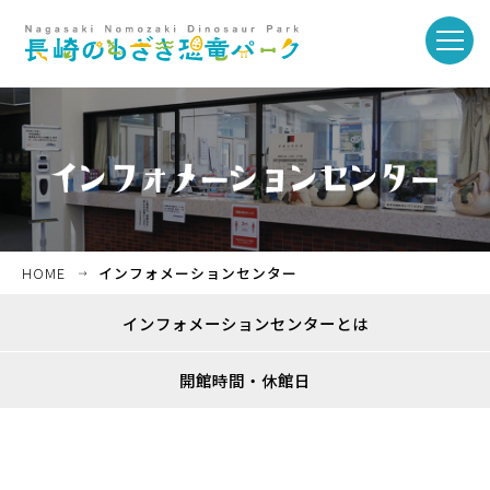
toggle
naviga
ホーム
お知らせ・イベント
HOME
インフォメーションセンター
インフォメーションセンターとは
パークを楽しむ
開館時間・休館日
パークのご紹介
長崎市恐竜博物館