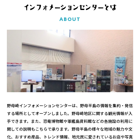
こども広場
水仙の丘
ABOUT
軍艦島資料館
野母崎文化センター
インフォメーションセンター
恐竜パーク体育館
よくある質問
周辺スポット
野母崎インフォメーションセンターは、野母半島の情報を集約・発信
する場所としてオープンしました。野母崎地区に関する観光情報が入
アクセス
手できます。また、恐竜博物館や軍艦島資料館などの各施設の利用に
関しての説明もこちらで承ります。野母半島の様々な地域の魅力や文
化、おすすめ産品、トレンド情報、地元民に愛されているお店や写真
お問い合わせ