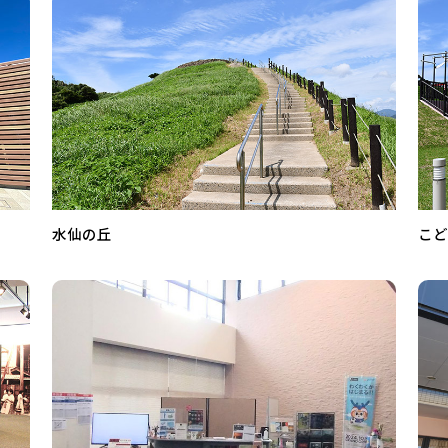
水仙の丘
こど