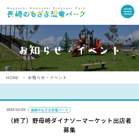
toggle
naviga
ホーム
お知らせ・イベント
HOME
お知らせ・イベント
パークを楽しむ
2022/12/02
長崎のもざき恐竜パーク
パークのご紹介
（終了）野母崎ダイナソーマーケット出店者
募集
長崎市恐竜博物館