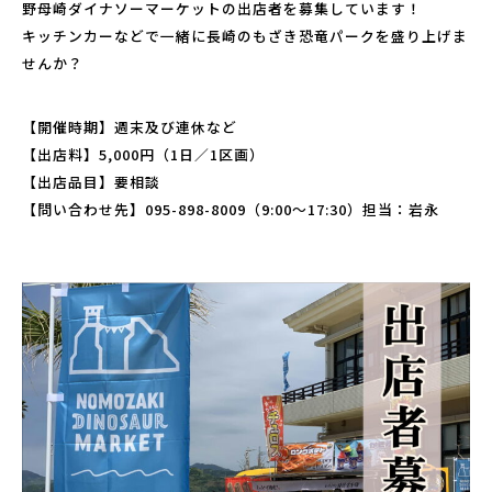
野母崎ダイナソーマーケットの出店者を募集しています！
こども広場
キッチンカーなどで一緒に長崎のもざき恐竜パークを盛り上げま
水仙の丘
せんか？
軍艦島資料館
野母崎文化センター
【開催時期】週末及び連休など
インフォメーションセンター
【出店料】5,000円（1日／1区画）
【出店品目】要相談
恐竜パーク体育館
【問い合わせ先】095-898-8009（9:00〜17:30）担当：岩永
よくある質問
周辺スポット
アクセス
お問い合わせ