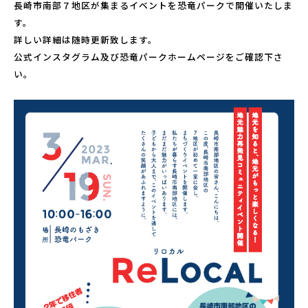
長崎市南部７地区が集まるイベントを恐竜パークで開催いたしま
こども広場
す。
水仙の丘
詳しい詳細は随時更新致します。
軍艦島資料館
公式インスタグラム及び恐竜パークホームページをご確認下さ
い。
野母崎文化センター
インフォメーションセンター
恐竜パーク体育館
よくある質問
周辺スポット
アクセス
お問い合わせ