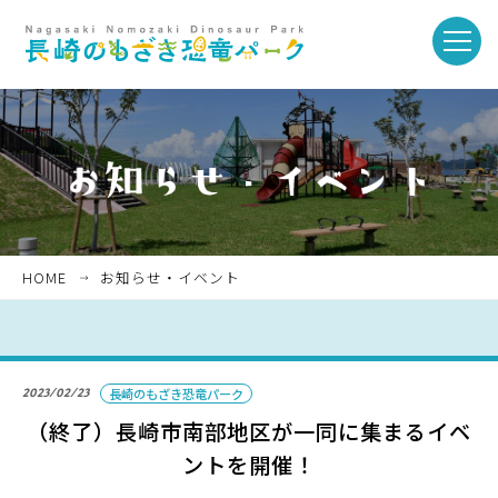
toggle
naviga
ホーム
お知らせ・イベント
HOME
お知らせ・イベント
パークを楽しむ
2023/02/23
長崎のもざき恐竜パーク
パークのご紹介
（終了）長崎市南部地区が一同に集まるイベ
ントを開催！
長崎市恐竜博物館