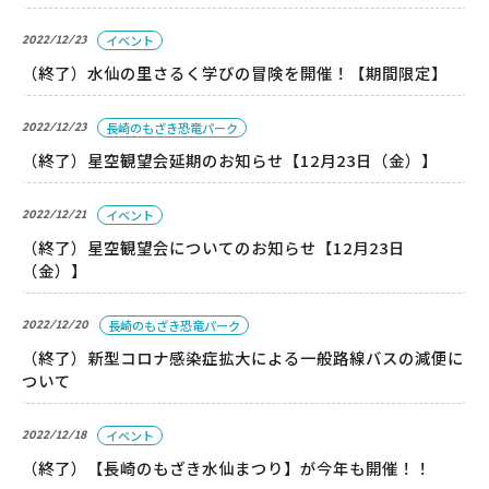
こども広場
2022/12/23
イベント
水仙の丘
（終了）水仙の里さるく学びの冒険を開催！【期間限定】
軍艦島資料館
野母崎文化センター
2022/12/23
長崎のもざき恐竜パーク
インフォメーションセンター
（終了）星空観望会延期のお知らせ【12月23日（金）】
恐竜パーク体育館
2022/12/21
イベント
（終了）星空観望会についてのお知らせ【12月23日
よくある質問
（金）】
2022/12/20
長崎のもざき恐竜パーク
周辺スポット
（終了）新型コロナ感染症拡大による一般路線バスの減便に
ついて
アクセス
2022/12/18
イベント
（終了）【長崎のもざき水仙まつり】が今年も開催！！
お問い合わせ