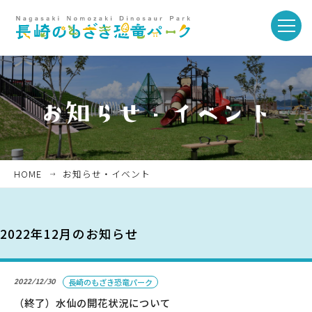
toggle
naviga
ホーム
お知らせ・イベント
HOME
お知らせ・イベント
パークを楽しむ
2022年12月のお知らせ
パークのご紹介
2022/12/30
長崎のもざき恐竜パーク
長崎市恐竜博物館
（終了）水仙の開花状況について