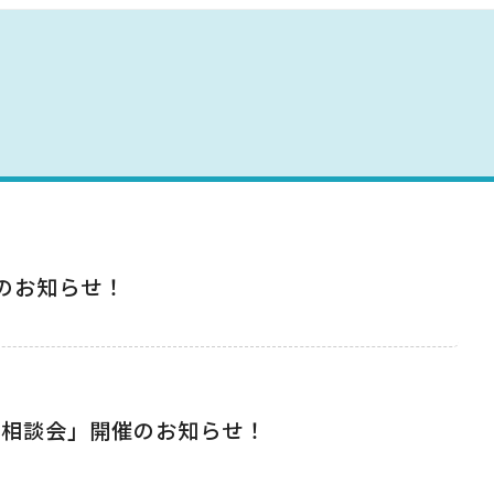
野母崎文化センター
インフォメーションセンター
恐竜パーク体育館
のお知らせ！
芸相談会」開催のお知らせ！