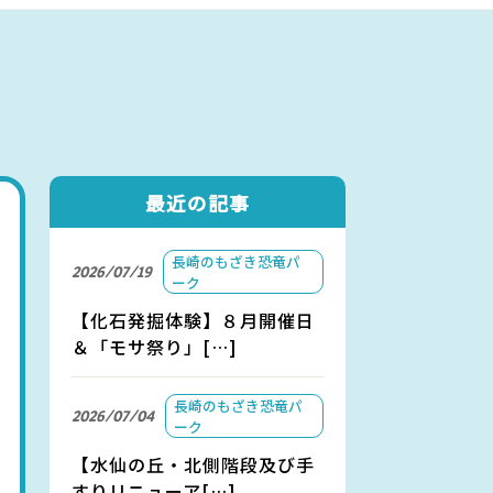
アクセス
お問い合わせ
最近の記事
長崎のもざき恐竜パ
2026/07/19
ーク
【化石発掘体験】８月開催日
＆「モサ祭り」[…]
長崎のもざき恐竜パ
2026/07/04
ーク
【水仙の丘・北側階段及び手
すりリニューア[…]