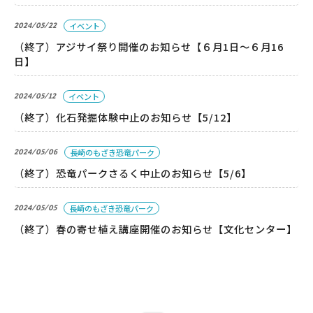
こども広場
2024/05/22
イベント
水仙の丘
（終了）アジサイ祭り開催のお知らせ【６月1日～６月16
軍艦島資料館
日】
野母崎文化センター
2024/05/12
イベント
インフォメーションセンター
（終了）化石発掘体験中止のお知らせ【5/12】
恐竜パーク体育館
2024/05/06
長崎のもざき恐竜パーク
よくある質問
（終了）恐竜パークさるく中止のお知らせ【5/6】
2024/05/05
長崎のもざき恐竜パーク
周辺スポット
（終了）春の寄せ植え講座開催のお知らせ【文化センター】
アクセス
お問い合わせ