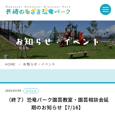
toggle
naviga
ホーム
お知らせ・イベント
HOME
お知らせ・イベント
パークを楽しむ
2023/07/09
イベント
パークのご紹介
（終了）恐竜パーク園芸教室・園芸相談会延
期のお知らせ【7/16】
長崎市恐竜博物館