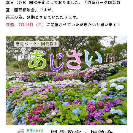
本日（7/9）開催予定としておりました、「恐竜パーク園芸教
こども広場
室・園芸相談会」ですが、
水仙の丘
雨天の為、延期とさせていただきます。
軍艦島資料館
来週、7月16日（日）
に開催させていただきたいと思います！
野母崎文化センター
インフォメーションセンター
恐竜パーク体育館
よくある質問
周辺スポット
アクセス
お問い合わせ