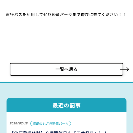
直行バスを利用してぜひ恐竜パークまで遊びに来てください！！
パーク概要
個人情報保護方針
一覧へ戻る
最近の記事
2026/07/19
長崎のもざき恐竜パーク
【化石発掘体験】８月開催日＆「モサ祭り」[…]