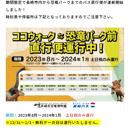
期間限定で長崎市内から恐竜パークまでのバス直行便が運航開始
こども広場
しました！
水仙の丘
時刻表や停留所は下記となっておりますのでご注意下さい。
軍艦島資料館
野母崎文化センター
インフォメーションセンター
恐竜パーク体育館
よくある質問
周辺スポット
アクセス
期間
：2023年8月～2024年1月
土日祝のみ運行
※12/31～1/3・無料デーの日は運行いたしません。
お問い合わせ