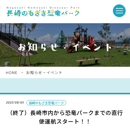
toggle
naviga
ホーム
お知らせ・イベント
HOME
お知らせ・イベント
パークを楽しむ
2023/08/05
長崎のもざき恐竜パーク
パークのご紹介
（終了）長崎市内から恐竜パークまでの直行
便運航スタート！！
長崎市恐竜博物館