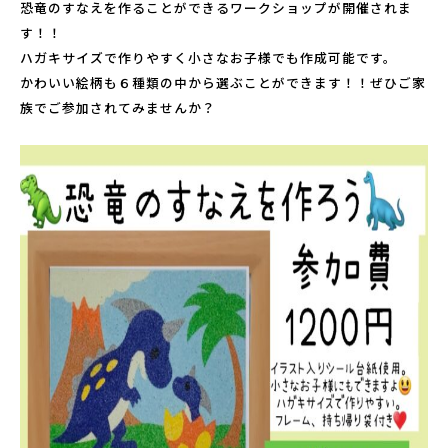
恐竜のすなえを作ることができるワークショップが開催されま
こども広場
す！！
水仙の丘
ハガキサイズで作りやすく小さなお子様でも作成可能です。
軍艦島資料館
かわいい絵柄も６種類の中から選ぶことができます！！ぜひご家
族でご参加されてみませんか？
野母崎文化センター
インフォメーションセンター
恐竜パーク体育館
よくある質問
周辺スポット
アクセス
お問い合わせ