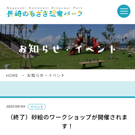
toggle
naviga
ホーム
お知らせ・イベント
HOME
お知らせ・イベント
パークを楽しむ
2023/09/04
イベント
パークのご紹介
（終了）砂絵のワークショップが開催されま
す！
長崎市恐竜博物館