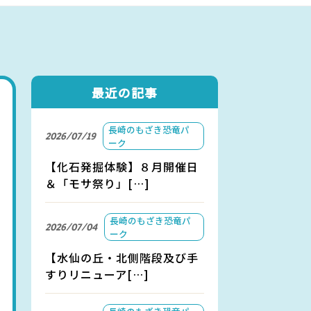
アクセス
お問い合わせ
最近の記事
長崎のもざき恐竜パ
2026/07/19
ーク
【化石発掘体験】８月開催日
＆「モサ祭り」[…]
長崎のもざき恐竜パ
2026/07/04
ーク
【水仙の丘・北側階段及び手
すりリニューア[…]