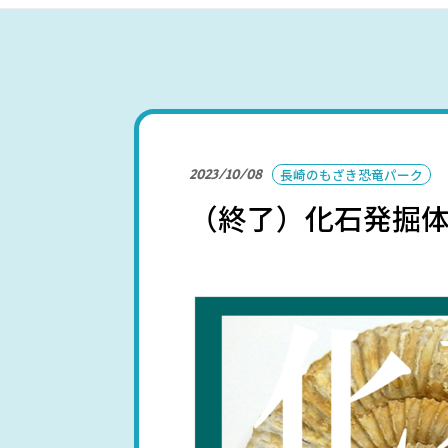
パークを楽しむ
2023/10/08
長崎のもざき恐竜パーク
（終了）化石発掘体
パーク概要
個人情報保護方針