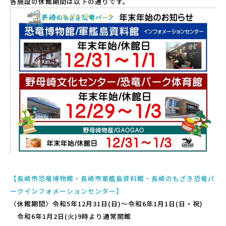
各施設の休館期間は以下の通りです。
こども広場
水仙の丘
軍艦島資料館
野母崎文化センター
インフォメーションセンター
恐竜パーク体育館
よくある質問
周辺スポット
【長崎市恐竜博物館・長崎市軍艦島資料館・長崎のもざき恐竜パ
アクセス
ークインフォメーションセンター】
〈休館期間〉令和5年12月31日(日)～令和6年1月1日(日・祝)
令和6年1月2日(火)9時より通常開館
お問い合わせ