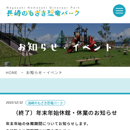
toggle
naviga
ホーム
お知らせ・イベント
HOME
お知らせ・イベント
パークを楽しむ
2023/12/12
長崎のもざき恐竜パーク
パークのご紹介
（終了）年末年始休館・休業のお知らせ
年末年始の休館期間についてお知らせします。
長崎市恐竜博物館