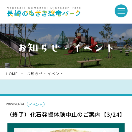
toggle
naviga
ホーム
お知らせ・イベント
HOME
お知らせ・イベント
パークを楽しむ
2024/03/24
イベント
パークのご紹介
（終了）化石発掘体験中止のご案内【3/24】
長崎市恐竜博物館