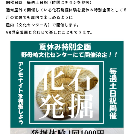
開催日時 毎週土日祝（時間はチラシを参照）
こども広場
通常屋外で開催している化石発掘体験を夏休み特別企画として８
水仙の丘
月の猛暑でも屋内で楽しめるように
軍艦島資料館
屋内（文化センター内）で開催します。
VR恐竜戯画と合わせて楽しむこともできます。
野母崎文化センター
インフォメーションセンター
恐竜パーク体育館
よくある質問
周辺スポット
アクセス
お問い合わせ