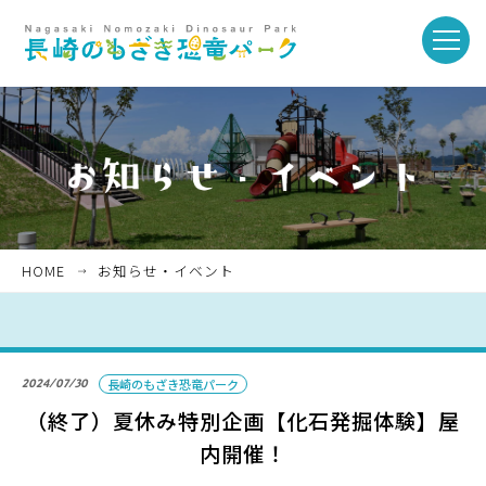
toggle
naviga
ホーム
お知らせ・イベント
HOME
お知らせ・イベント
パークを楽しむ
2024/07/30
長崎のもざき恐竜パーク
パークのご紹介
（終了）夏休み特別企画【化石発掘体験】屋
内開催！
長崎市恐竜博物館