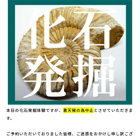
こども広場
水仙の丘
軍艦島資料館
野母崎文化センター
インフォメーションセンター
恐竜パーク体育館
よくある質問
周辺スポット
本日の化石発掘体験ですが、
悪天候の為中止
とさせていただきま
アクセス
す。
ご予約いただいておりました皆様、ご迷惑をおかけし申し訳ござ
お問い合わせ