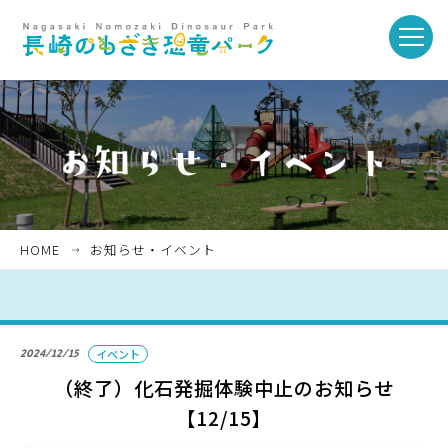
toggle
naviga
ホーム
お知らせ・イベント
HOME
お知らせ・イベント
パークを楽しむ
2024/12/15
イベント
パークのご紹介
（終了）化石発掘体験中止のお知らせ
【12/15】
長崎市恐竜博物館