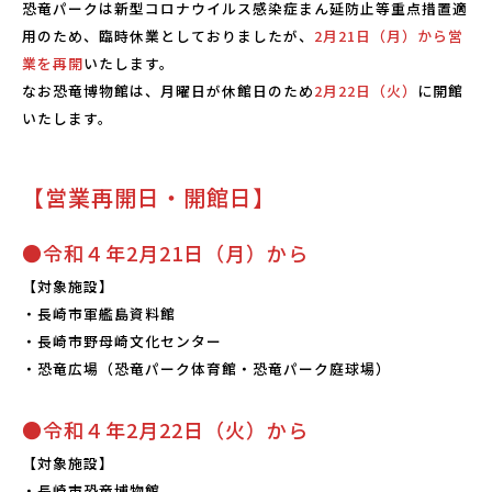
恐竜パークは新型コロナウイルス感染症まん延防止等重点措置適
こども広場
用のため、臨時休業としておりましたが、
2月21日（月）から営
水仙の丘
業を再開
いたします。
軍艦島資料館
なお恐竜博物館は、月曜日が休館日のため
2月22日（火）
に開館
いたします。
野母崎文化センター
インフォメーションセンター
恐竜パーク体育館
【営業再開日・開館日】
●令和４年2月21日（月）から
よくある質問
【対象施設】
・長崎市軍艦島資料館
周辺スポット
・長崎市野母崎文化センター
・恐竜広場（恐竜パーク体育館・恐竜パーク庭球場）
アクセス
●令和４年2月22日（火）から
【対象施設】
お問い合わせ
・長崎市恐竜博物館