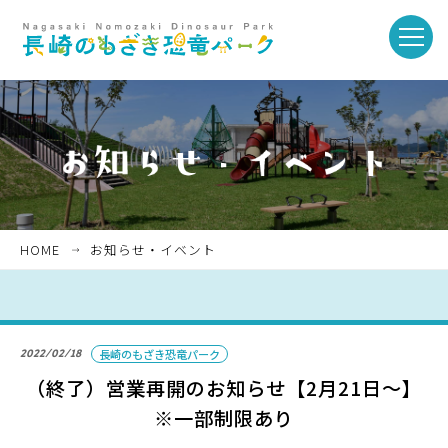
toggle
naviga
ホーム
お知らせ・イベント
HOME
お知らせ・イベント
パークを楽しむ
2022/02/18
長崎のもざき恐竜パーク
パークのご紹介
（終了）営業再開のお知らせ【2月21日〜】
※一部制限あり
長崎市恐竜博物館