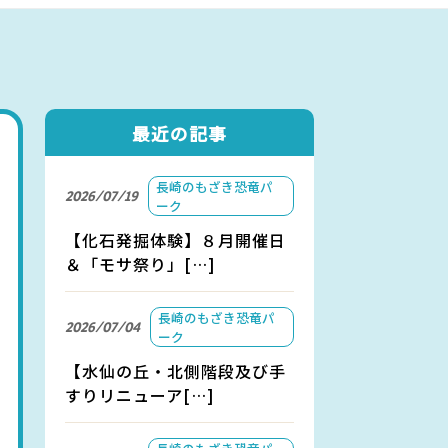
アクセス
お問い合わせ
最近の記事
長崎のもざき恐竜パ
2026/07/19
ーク
【化石発掘体験】８月開催日
＆「モサ祭り」[…]
長崎のもざき恐竜パ
2026/07/04
ーク
【水仙の丘・北側階段及び手
すりリニューア[…]