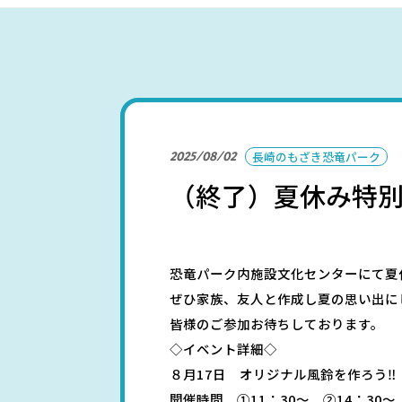
パークを楽しむ
2025/08/02
長崎のもざき恐竜パーク
（終了）夏休み特
パーク概要
個人情報保護方針
恐竜パーク内施設文化センターにて夏
ぜひ家族、友人と作成し夏の思い出に
皆様のご参加お待ちしております。
◇イベント詳細◇
８月17日 オリジナル風鈴を作ろう‼
開催時間 ①11：30～ ②14：30