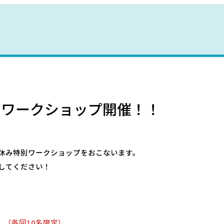
野母崎文化センター
インフォメーションセンター
恐竜パーク体育館
別ワークショップ開催！！
休み特別ワークショップをおこないます。
してください！
～
（各回10名限定）