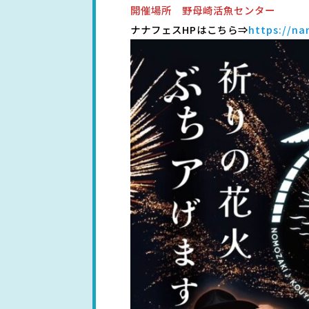
開催場所 野母崎活魚センター
ナナフェスHPはこちら⇒
https://na