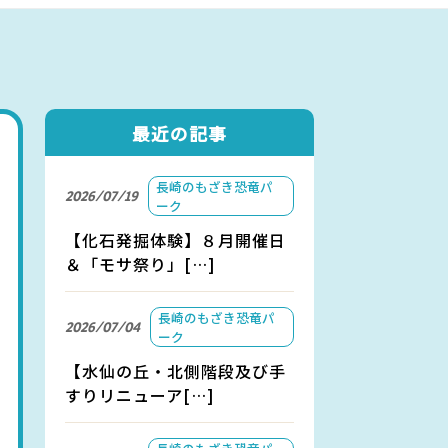
アクセス
お問い合わせ
最近の記事
長崎のもざき恐竜パ
2026/07/19
ーク
【化石発掘体験】８月開催日
＆「モサ祭り」[…]
長崎のもざき恐竜パ
2026/07/04
ーク
【水仙の丘・北側階段及び手
すりリニューア[…]