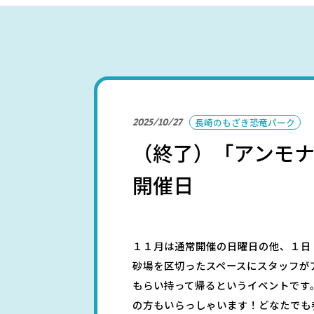
パークを楽しむ
2025/10/27
長崎のもざき恐竜パーク
（終了）「アンモ
パーク概要
個人情報保護方針
開催日
１１月は通常開催の日曜日の他、１日
砂場を区切ったスペースにスタッフが
もらい持って帰るというイベントです
の方もいらっしゃいます！どなたでも