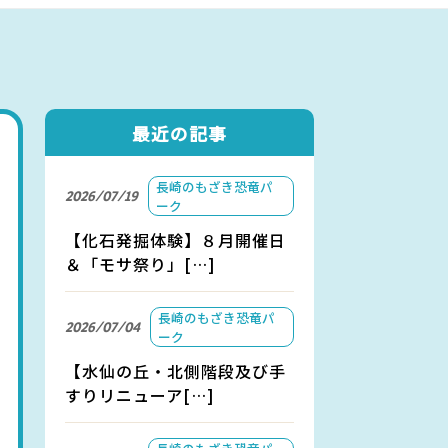
アクセス
お問い合わせ
最近の記事
長崎のもざき恐竜パ
2026/07/19
ーク
【化石発掘体験】８月開催日
＆「モサ祭り」[…]
長崎のもざき恐竜パ
2026/07/04
ーク
【水仙の丘・北側階段及び手
すりリニューア[…]