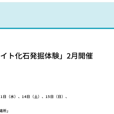
野母崎文化センター
インフォメーションセンター
恐竜パーク体育館
イト化石発掘体験」2月開催
11日（水）、14日（土）、15日（日）、
）
場所」