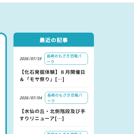
アクセス
お問い合わせ
最近の記事
長崎のもざき恐竜パ
2026/07/19
ーク
【化石発掘体験】８月開催日
＆「モサ祭り」[…]
長崎のもざき恐竜パ
2026/07/04
ーク
【水仙の丘・北側階段及び手
すりリニューア[…]