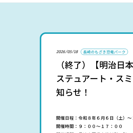
パークを楽しむ
2026/05/18
長崎のもざき恐竜パーク
（終了）【明治日
パーク概要
個人情報保護方針
ステュアート・ス
知らせ！
開催日程：令和８年６月６日（土）～
開催時間：９：００～１７：００