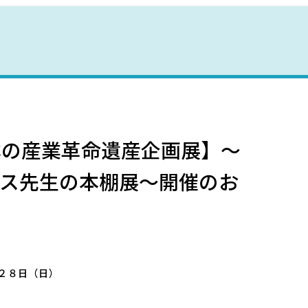
野母崎文化センター
インフォメーションセンター
恐竜パーク体育館
本の産業革命遺産企画展】～
ミス先生の本棚展～開催のお
２８日（日）