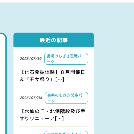
アクセス
お問い合わせ
最近の記事
長崎のもざき恐竜パ
2026/07/19
ーク
【化石発掘体験】８月開催日
＆「モサ祭り」[…]
長崎のもざき恐竜パ
2026/07/04
ーク
【水仙の丘・北側階段及び手
すりリニューア[…]