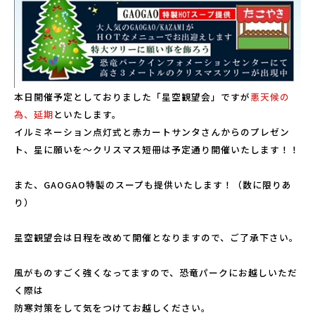
パーク概要
個人情報保護方針
本日開催予定としておりました「星空観望会」ですが
悪天候の
為、延期
といたします。
イルミネーション点灯式と赤カートサンタさんからのプレゼン
ト、星に願いを～クリスマス短冊は予定通り開催いたします！！
また、GAOGAO特製のスープも提供いたします！（数に限りあ
り）
星空観望会は日程を改めて開催となりますので、ご了承下さい。
風がものすごく強くなってますので、恐竜パークにお越しいただ
く際は
防寒対策をして気をつけてお越しください。