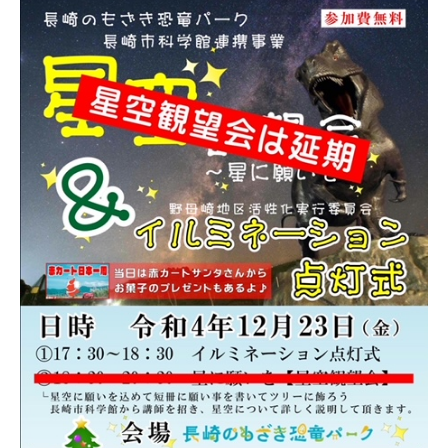
こども広場
水仙の丘
軍艦島資料館
野母崎文化センター
インフォメーションセンター
恐竜パーク体育館
よくある質問
周辺スポット
アクセス
お問い合わせ