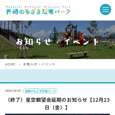
toggle
naviga
ホーム
お知らせ・イベント
HOME
お知らせ・イベント
パークを楽しむ
2022/12/23
長崎のもざき恐竜パーク
パークのご紹介
（終了）星空観望会延期のお知らせ【12月23
日（金）】
長崎市恐竜博物館