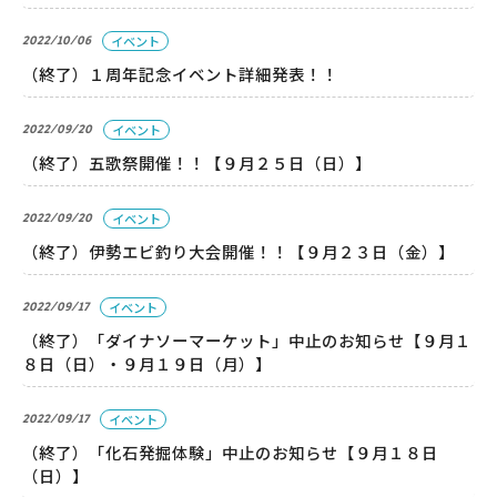
こども広場
2022/10/06
イベント
水仙の丘
（終了）１周年記念イベント詳細発表！！
軍艦島資料館
野母崎文化センター
2022/09/20
イベント
インフォメーションセンター
（終了）五歌祭開催！！【９月２５日（日）】
恐竜パーク体育館
2022/09/20
イベント
（終了）伊勢エビ釣り大会開催！！【９月２３日（金）】
よくある質問
2022/09/17
イベント
周辺スポット
（終了）「ダイナソーマーケット」中止のお知らせ【９月１
８日（日）・９月１９日（月）】
アクセス
2022/09/17
イベント
（終了）「化石発掘体験」中止のお知らせ【９月１８日
（日）】
お問い合わせ