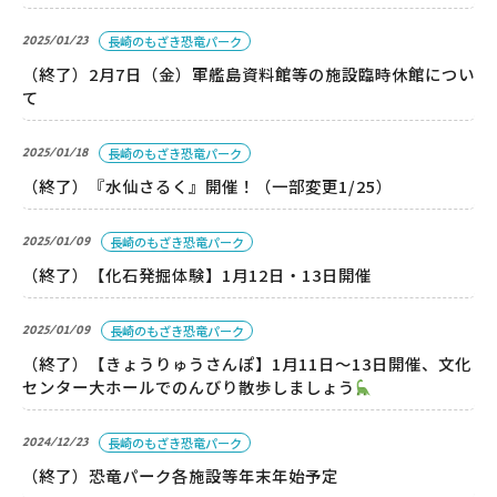
こども広場
2025/01/23
長崎のもざき恐竜パーク
水仙の丘
（終了）2月7日（金）軍艦島資料館等の施設臨時休館につい
軍艦島資料館
て
野母崎文化センター
2025/01/18
長崎のもざき恐竜パーク
インフォメーションセンター
（終了）『水仙さるく』開催！（一部変更1/25）
恐竜パーク体育館
2025/01/09
長崎のもざき恐竜パーク
よくある質問
（終了）【化石発掘体験】1月12日・13日開催
2025/01/09
長崎のもざき恐竜パーク
周辺スポット
（終了）【きょうりゅうさんぽ】1月11日～13日開催、文化
センター大ホールでのんびり散歩しましょう
アクセス
2024/12/23
長崎のもざき恐竜パーク
（終了）恐竜パーク各施設等年末年始予定
お問い合わせ