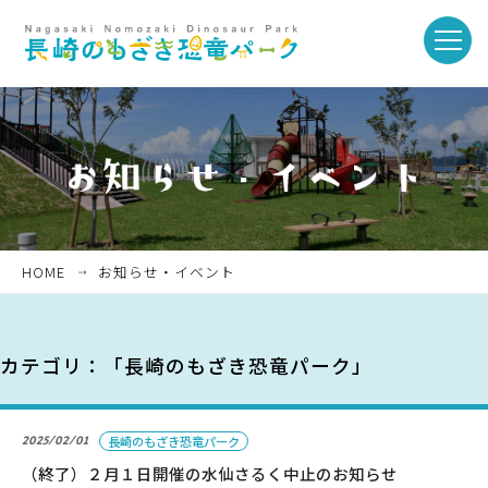
toggle
naviga
ホーム
お知らせ・イベント
HOME
お知らせ・イベント
パークを楽しむ
カテゴリ：「長崎のもざき恐竜パーク」
パークのご紹介
2025/02/01
長崎のもざき恐竜パーク
長崎市恐竜博物館
（終了）２月１日開催の水仙さるく中止のお知らせ